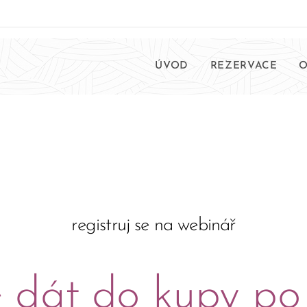
ÚVOD
REZERVACE
O
registruj se na webinář
e dát do kupy po